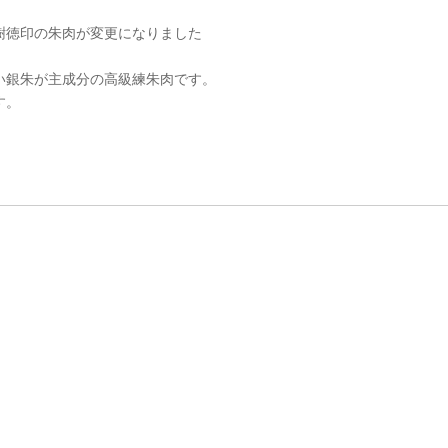
樹徳印の朱肉が変更になりました
い銀朱が主成分の高級練朱肉です。
す。