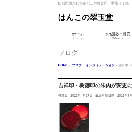
山梨県西八代郡市川三郷町岩間 手彫り印鑑
はんこの翠玉堂
ホーム
お値段の目安
Home
What’s
ブログ
HOME
ブログ
インフォメーション
»
»
»
吉祥印・
吉祥印・樹徳印の朱肉が変更
投稿日 : 2021年4月27日
最終更新日時 : 2022年7