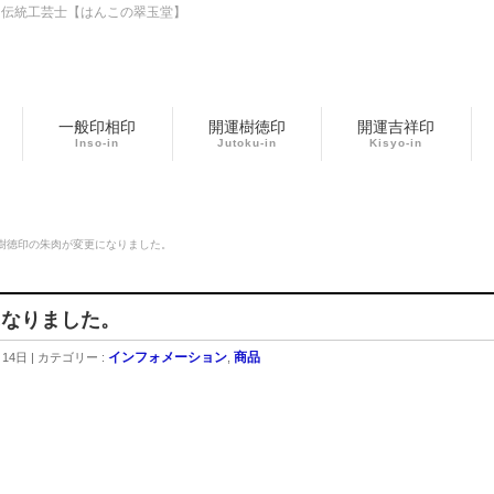
 伝統工芸士【はんこの翠玉堂】
一般印相印
開運樹徳印
開運吉祥印
Inso-in
Jutoku-in
Kisyo-in
樹徳印の朱肉が変更になりました。
になりました。
インフォメーション
商品
月14日
カテゴリー :
,